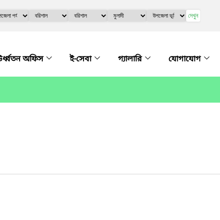
দেখুন
র্ধ্বতন অফিস
ই-সেবা
গ্যালারি
যোগাযোগ