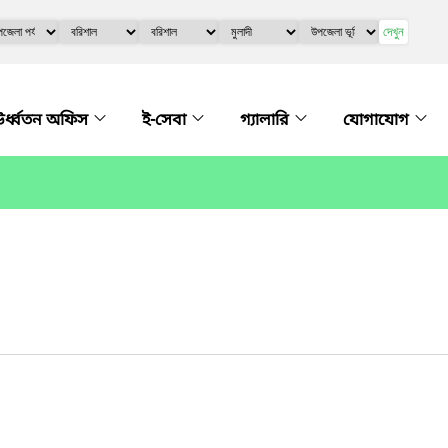
দেখুন
র্ধ্বতন অফিস
ই-সেবা
গ্যালারি
যোগাযোগ