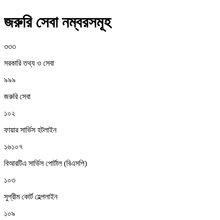
জরুরি সেবা নম্বরসমূহ
৩৩৩
সরকারি তথ্য ও সেবা
৯৯৯
জরুরি সেবা
১০২
ফায়ার সার্ভিস হটলাইন
১৬১০৭
বিআরটিএ সার্ভিস পোর্টাল (বিএসপি)
১০৩
সুপ্রীম কোর্ট হেল্পলাইন
১০৯