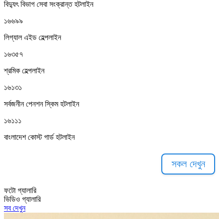
বিদ্যুৎ বিভাগ সেবা সংক্রান্ত হটলাইন
১৬৬৯৯
লিগ্যাল এইড হেল্পলাইন
১৬৩৫৭
শ্রমিক হেল্পলাইন
১৬১৩১
সর্বজনীন পেনশন স্কিম হটলাইন
১৬১১১
বাংলাদেশ কোস্ট গার্ড হটলাইন
সকল দেখুন
ফটো গ্যালারি
ভিডিও গ্যালারি
সব দেখুন