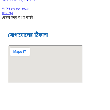
অফিস
০৭-০৫-২০১৯
সব দেখুন
কোনো তথ্য পাওয়া যায়নি।
যোগাযোগের ঠিকানা