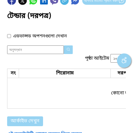
আপনার মতামত প্রদান করুন
টেন্ডার (দরপত্র)
এডভান্সড অপশনগুলো দেখান
পৃষ্ঠা আইটেম
নং
শিরোনাম
দরপত্র 
কোনো তথ্য
আর্কাইভ দেখুন